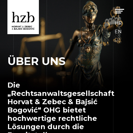
HR
EN
DE
ÜBER UNS
Die
„Rechtsanwaltsgesellschaft
Horvat & Zebec & Bajsić
Bogović“ OHG bietet
hochwertige rechtliche
Lösungen durch die